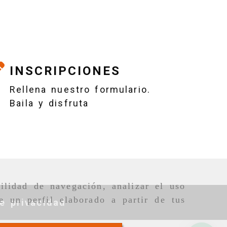
INSCRIPCIONES
Rellena nuestro formulario.
Baila y disfruta
ilidad de navegación, analizar el uso
e un perfil elaborado a partir de tus
de privacidad