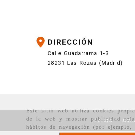
DIRECCIÓN
Calle Guadarrama 1-3
28231 Las Rozas (Madrid)
Este sitio web utiliza cookies propi
de la web y mostrar publicidad rela
Inicio
Avi
hábitos de navegación (por ejemplo, 