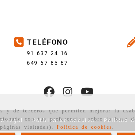
TELÉFONO
91 637 24 16
649 67 85 67
as y de terceros que permiten mejorar la usab
cionada con tus preferencias sobre la base d
so legal
Política de cookies
Política 
páginas visitadas).
Política de cookies
.