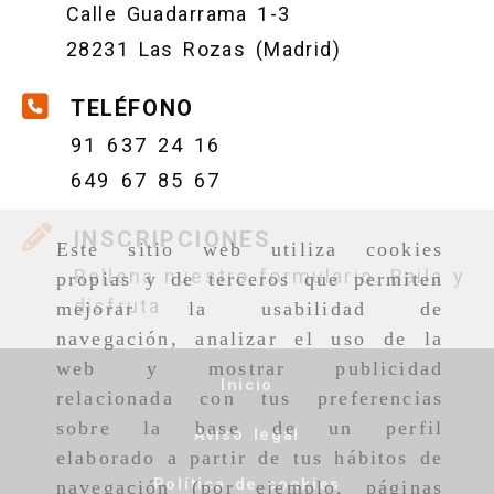
Calle Guadarrama 1-3
28231 Las Rozas (Madrid)
TELÉFONO
91 637 24 16
649 67 85 67
INSCRIPCIONES
Este sitio web utiliza cookies
Rellena nuestro formulario. Baila y
propias y de terceros que permiten
disfruta
mejorar la usabilidad de
navegación, analizar el uso de la
web y mostrar publicidad
Inicio
relacionada con tus preferencias
sobre la base de un perfil
Aviso legal
elaborado a partir de tus hábitos de
Política de cookies
navegación (por ejemplo, páginas