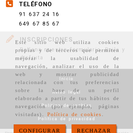
TELÉFONO
91 637 24 16
649 67 85 67
INSCRIPCIONES
Este sitio web utiliza cookies
Rellena nuestro formulario. Baila y
propias y de terceros que permiten
disfruta
mejorar la usabilidad de
navegación, analizar el uso de la
web y mostrar publicidad
Inicio
relacionada con tus preferencias
sobre la base de un perfil
Aviso legal
elaborado a partir de tus hábitos de
Política de cookies
navegación (por ejemplo, páginas
visitadas).
Política de cookies
.
Política de privacidad
CONFIGURAR
RECHAZAR