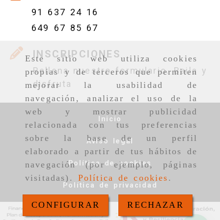
91 637 24 16
649 67 85 67
INSCRIPCIONES
Este sitio web utiliza cookies
Rellena nuestro formulario. Baila y
propias y de terceros que permiten
disfruta
mejorar la usabilidad de
navegación, analizar el uso de la
web y mostrar publicidad
Inicio
relacionada con tus preferencias
sobre la base de un perfil
Aviso legal
elaborado a partir de tus hábitos de
Política de cookies
navegación (por ejemplo, páginas
visitadas).
Política de cookies
.
Política de privacidad
CONFIGURAR
RECHAZAR