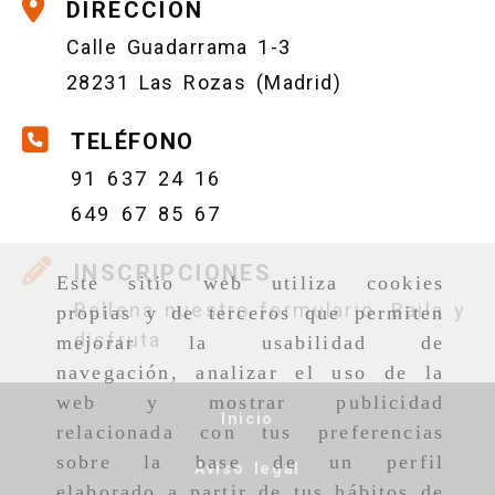
DIRECCIÓN
Calle Guadarrama 1-3
28231 Las Rozas (Madrid)
TELÉFONO
91 637 24 16
649 67 85 67
INSCRIPCIONES
Este sitio web utiliza cookies
Rellena nuestro formulario. Baila y
propias y de terceros que permiten
disfruta
mejorar la usabilidad de
navegación, analizar el uso de la
web y mostrar publicidad
Inicio
relacionada con tus preferencias
sobre la base de un perfil
Aviso legal
elaborado a partir de tus hábitos de